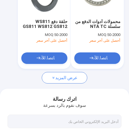
حولنا
جولة في المصنع
محمولات أدوات الدفع من
حلقة دفع WS811
سلسلة NTA TC
GS811 WS812 GS812
مراقبة الجودة
MOQ:
50-2000
MOQ:
50-2000
أحصل على آخر سعر
أحصل على آخر سعر
اتصل بنا
أخبار
ﺎﺘﺼﻟ ﺍﻶﻧ
ﺎﺘﺼﻟ ﺍﻶﻧ
الحالات
عرض المزيد
اطلب عرض أسعار
اترك رسالة
سوف نقوم بالرد بسرعة
تعادل محامل كأس إبرة
محامل مشتركة عالمية