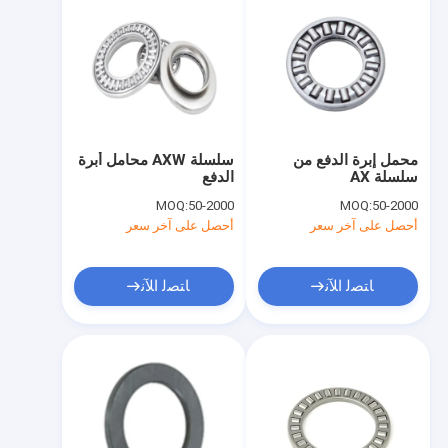
محمل إبرة الدفع من
سلسلة AXW محامل أبرة
سلسلة AX
الدفع
MOQ:
50-2000
MOQ:
50-2000
أحصل على آخر سعر
أحصل على آخر سعر
ﺎﺘﺼﻟ ﺍﻶﻧ
ﺎﺘﺼﻟ ﺍﻶﻧ
الصفحة الرئيسية
المنتجات
عرض VR