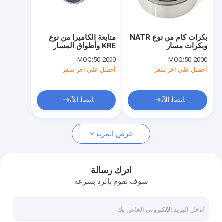
حولنا
جولة في المصنع
بكرات كام من نوع NATR
متابعة الكاميرا من نوع
وبكرات مسار
KRE وأطواق المسار
مراقبة الجودة
MOQ:
50-2000
MOQ:
50-2000
أحصل على آخر سعر
أحصل على آخر سعر
اتصل بنا
أخبار
ﺎﺘﺼﻟ ﺍﻶﻧ
ﺎﺘﺼﻟ ﺍﻶﻧ
الحالات
عرض المزيد
اطلب عرض أسعار
اترك رسالة
سوف نقوم بالرد بسرعة
تعادل محامل كأس إبرة
محامل مشتركة عالمية