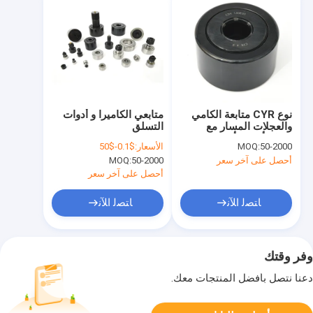
نوع CYR متابعة الكامي
متابعي الكاميرا و أدوات
والعجلات المسار مع
التسلق
سطح أكسيد أسود
50-2000
MOQ:
الأسعار:
$0.1-$50
أحصل على آخر سعر
50-2000
MOQ:
أحصل على آخر سعر
ﺎﺘﺼﻟ ﺍﻶﻧ
ﺎﺘﺼﻟ ﺍﻶﻧ
وفر وقتك
دعنا نتصل بأفضل المنتجات معك.