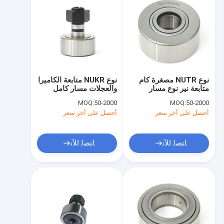
نوع NUTR مصغرة كام
نوع NUKR متابعة الكاميرا
متابعة نير نوع مسار
والعجلات مسار كامل
عجلات صف مزدوج
MOQ:
50-2000
MOQ:
50-2000
أسطوانية
أحصل على آخر سعر
أحصل على آخر سعر
ﺎﺘﺼﻟ ﺍﻶﻧ
ﺎﺘﺼﻟ ﺍﻶﻧ
الصفحة الرئيسية
المنتجات
عرض VR