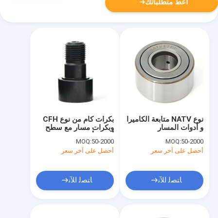
أعط متطلباتك
نوع NATV متابعة الكاميرا
بكرات كام من نوع CFH
و أدوات المسار
وبكرات مسار مع سطح
أكسيد أسود
MOQ:
50-2000
MOQ:
50-2000
أحصل على آخر سعر
أحصل على آخر سعر
ﺎﺘﺼﻟ ﺍﻶﻧ
ﺎﺘﺼﻟ ﺍﻶﻧ