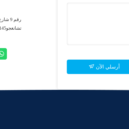
رقم 9 
تشانغجو213145الصين
أرسلي الآن