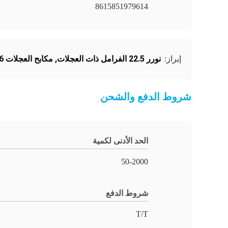
8615851979614
نورر 22.5 الفرامل ذات العجلات
,
مكابح العجلات SN6
إبراز:
شروط الدفع والشحن
الحد الأدنى لكمية
50-2000
شروط الدفع
T/T