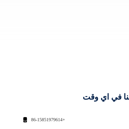
نا في اي وقت

+86-15851979614