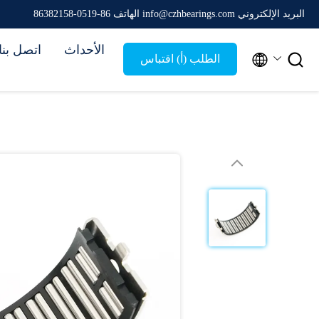
البريد الإلكتروني info@czhbearings.com
الهاتف 86-0519-86382158
الأحداث
اتصل بنا


الطلب (أ) اقتباس