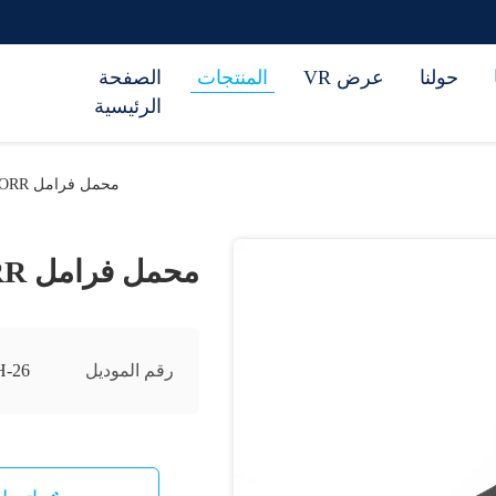
حولنا
عرض VR
المنتجات
الصفحة
الرئيسية
محمل فرامل KNORR لـ CZH-26
محمل فرامل KNORR لـ CZH-26
رقم الموديل
-26