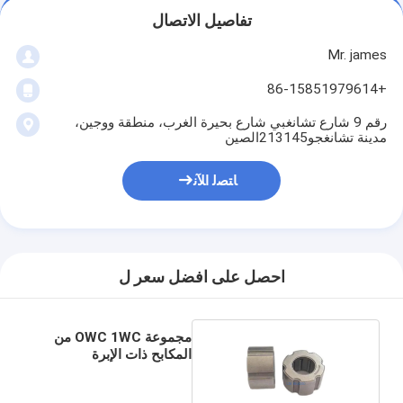
تفاصيل الاتصال
Mr. james
+86-15851979614
رقم 9 شارع تشانغبي شارع بحيرة الغرب، منطقة ووجين،
مدينة تشانغجو213145الصين
ﺎﺘﺼﻟ ﺍﻶﻧ
احصل على افضل سعر ل
مجموعة OWC 1WC من
المكابح ذات الإبرة
المسحوبة