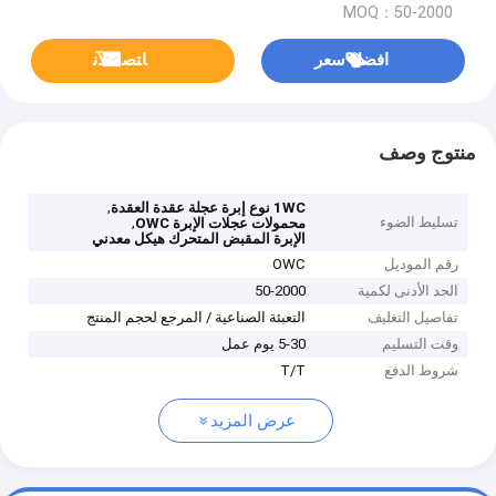
MOQ：50-2000
افضل سعر
ﺎﺘﺼﻟ ﺍﻶﻧ
منتوج وصف
,
1WC نوع إبرة عجلة عقدة العقدة
تسليط الضوء
,
محمولات عجلات الإبرة OWC
الإبرة المقبض المتحرك هيكل معدني
رقم الموديل
OWC
الحد الأدنى لكمية
50-2000
تفاصيل التغليف
التعبئة الصناعية / المرجع لحجم المنتج
وقت التسليم
5-30 يوم عمل
شروط الدفع
T/T
عرض المزيد