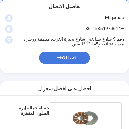
تفاصيل الاتصال
Mr. james
+86-15851979614
رقم 9 شارع تشانغبي شارع بحيرة الغرب، منطقة ووجين،
مدينة تشانغجو213145الصين
ﺎﺘﺼﻟ ﺍﻶﻧ
احصل على افضل سعر ل
حمالة حمالة إبرة
النيلون المقفزة