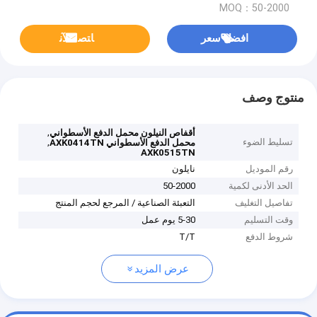
MOQ：50-2000
افضل سعر
ﺎﺘﺼﻟ ﺍﻶﻧ
منتوج وصف
,
أقفاص النيلون محمل الدفع الأسطواني
تسليط الضوء
,
محمل الدفع الأسطواني AXK0414TN
AXK0515TN
رقم الموديل
نايلون
الحد الأدنى لكمية
50-2000
تفاصيل التغليف
التعبئة الصناعية / المرجع لحجم المنتج
وقت التسليم
5-30 يوم عمل
شروط الدفع
T/T
عرض المزيد